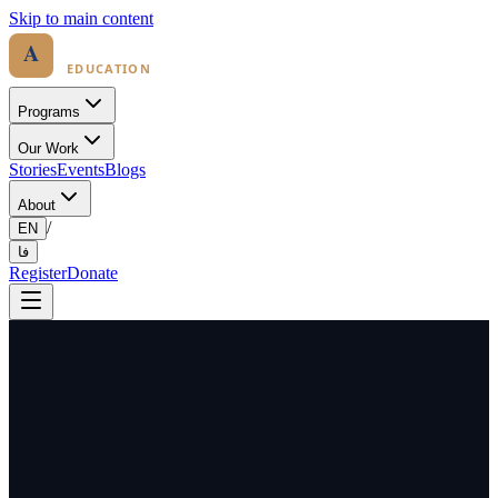
Skip to main content
Programs
Our Work
Stories
Events
Blogs
About
/
EN
فا
Register
Donate